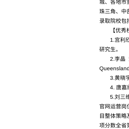
城、各地市
珠三角、中
录取院校包
【优秀
1.宫利
研究生。
2.李晶
Queensl
3.黄
4. 
5.刘
官网运营岗
目整体策略及
项分数全省第三