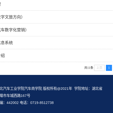
理
数字文旅方向）
汽车数字化营销）
信息系统
介绍
共11条
上页
1
北汽车工业学院汽车商学院 版权所有@2021年 学院地址：湖北省
堰市车城西路167号
编：442002 电话：0719-8512738