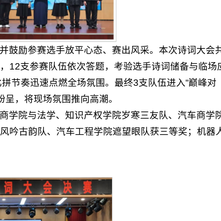
并鼓励参赛选手放平心态、赛出风采。本次诗词大会
，12支参赛队伍依次答题，考验选手诗词储备与临场
比拼节奏迅速点燃全场氛围。最终3支队伍进入“巅峰对
彩纷呈，将现场氛围推向高潮。
商学院与法学、知识产权学院岁寒三友队、汽车商学
风吟古韵队、汽车工程学院遮望眼队获三等奖；机器