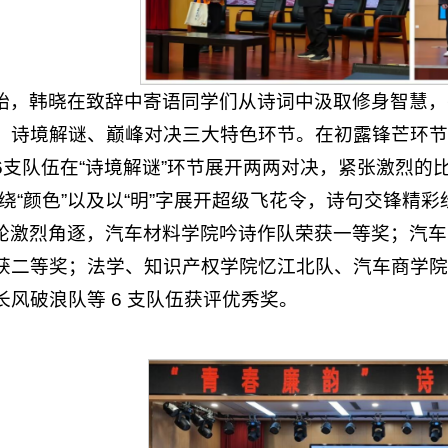
始，韩晓在致辞中寄语同学们从诗词中汲取修身智慧，
、诗境解谜、巅峰对决三大特色环节。在初露锋芒环节
6支队伍在“诗境解谜”环节展开两两对决，紧张激烈的
围绕“颜色”以及以“明”字展开超级飞花令，诗句交锋精
轮激烈角逐，汽车材料学院吟诗作队荣获一等奖；汽车
获二等奖；法学、知识产权学院忆江北队、汽车商学院
长风破浪队等 6 支队伍获评优秀奖。